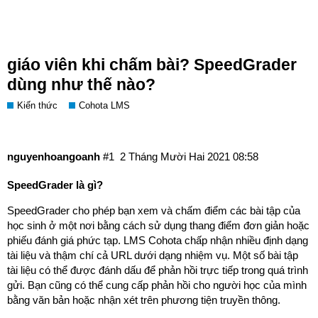
SpeedGrader là gì? Vì sao
SpeedGrader là công cụ hữu ích cho
giáo viên khi chấm bài? SpeedGrader
dùng như thế nào?
Kiến thức
Cohota LMS
nguyenhoangoanh
#1
2 Tháng Mười Hai 2021 08:58
SpeedGrader là gì?
SpeedGrader cho phép bạn xem và chấm điểm các bài tập của
học sinh ở một nơi bằng cách sử dụng thang điểm đơn giản hoặc
phiếu đánh giá phức tạp. LMS Cohota chấp nhận nhiều định dạng
tài liệu và thậm chí cả URL dưới dạng nhiệm vụ. Một số bài tập
tài liệu có thể được đánh dấu để phản hồi trực tiếp trong quá trình
gửi. Bạn cũng có thể cung cấp phản hồi cho người học của mình
bằng văn bản hoặc nhận xét trên phương tiện truyền thông.