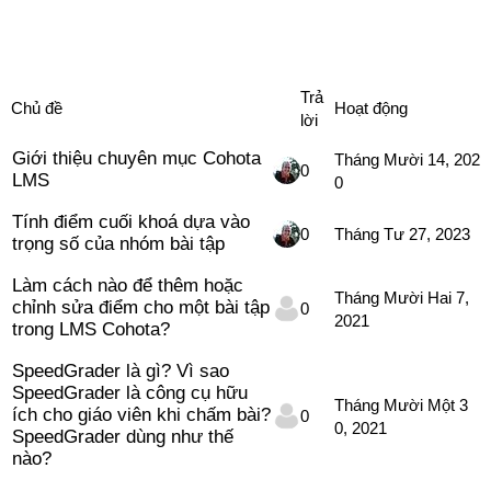
Kiến thức
Cohota LMS
Trả
Chủ đề
Hoạt động
lời
Giới thiệu chuyên mục Cohota
Tháng Mười 14, 202
0
LMS
0
Tính điểm cuối khoá dựa vào
0
Tháng Tư 27, 2023
trọng số của nhóm bài tập
Làm cách nào để thêm hoặc
Tháng Mười Hai 7,
chỉnh sửa điểm cho một bài tập
0
2021
trong LMS Cohota?
SpeedGrader là gì? Vì sao
SpeedGrader là công cụ hữu
Tháng Mười Một 3
ích cho giáo viên khi chấm bài?
0
0, 2021
SpeedGrader dùng như thế
nào?