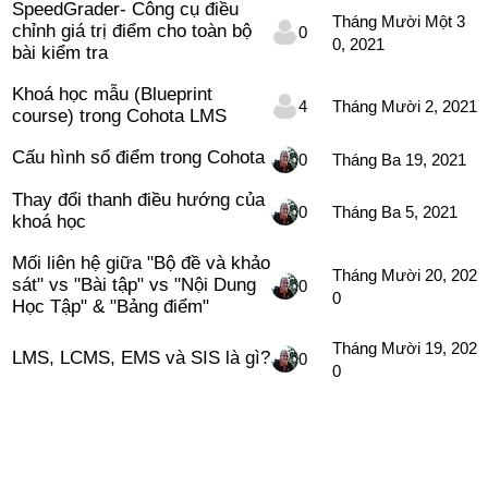
SpeedGrader- Công cụ điều
Tháng Mười Một 3
chỉnh giá trị điểm cho toàn bộ
0
0, 2021
bài kiểm tra
Khoá học mẫu (Blueprint
4
Tháng Mười 2, 2021
course) trong Cohota LMS
Cấu hình sổ điểm trong Cohota
0
Tháng Ba 19, 2021
Thay đổi thanh điều hướng của
0
Tháng Ba 5, 2021
khoá học
Mối liên hệ giữa "Bộ đề và khảo
Tháng Mười 20, 202
sát" vs "Bài tập" vs "Nội Dung
0
0
Học Tập" & "Bảng điểm"
Tháng Mười 19, 202
LMS, LCMS, EMS và SIS là gì?
0
0